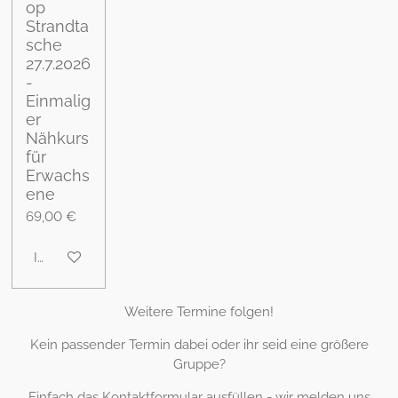
op
Strandta
sche
27.7.2026
-
Einmalig
er
Nähkurs
für
Erwachs
ene
69,00 €
In den Warenkorb
Weitere Termine folgen!
Kein passender Termin dabei oder ihr seid eine größere
Gruppe?
Einfach das Kontaktformular ausfüllen - wir melden uns