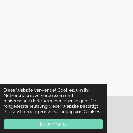
Diese Website verwendet Cookies, um Ihr
Nutzererlebnis zu verbessern und
maßgeschneiderte Anzeigen anzuzeigen. Die
fortgesetzte Nutzung dieser Website bestätigt
Ihre Zustimmung zur Verwendung von Cookies.
© 2023 - 2026 Amiras Nähkurse
Mit Unterstützung von
Webador
Ich stimme zu