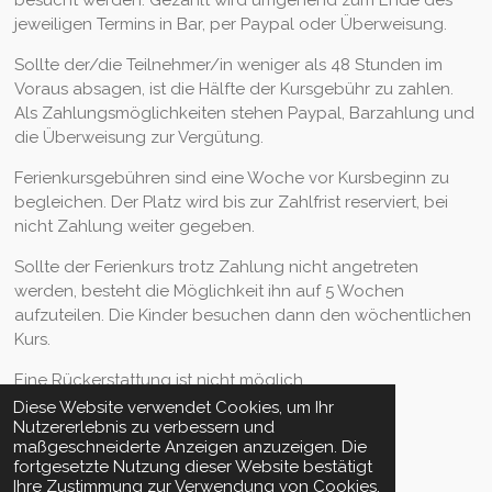
jeweiligen Termins in Bar, per Paypal oder Überweisung.
Sollte der/die Teilnehmer/in weniger als 48 Stunden im
Voraus absagen, ist die Hälfte der Kursgebühr zu zahlen.
Als Zahlungsmöglichkeiten stehen Paypal, Barzahlung und
die Überweisung zur Vergütung.
Ferienkursgebühren sind eine Woche vor Kursbeginn zu
begleichen. Der Platz wird bis zur Zahlfrist reserviert, bei
nicht Zahlung weiter gegeben.
Sollte der Ferienkurs trotz Zahlung nicht angetreten
werden, besteht die Möglichkeit ihn auf 5 Wochen
aufzuteilen. Die Kinder besuchen dann den wöchentlichen
Kurs.
Eine Rückerstattung ist nicht möglich.
Diese Website verwendet Cookies, um Ihr
Nutzererlebnis zu verbessern und
maßgeschneiderte Anzeigen anzuzeigen. Die
Stand der AGB Okt.2024
fortgesetzte Nutzung dieser Website bestätigt
Ihre Zustimmung zur Verwendung von Cookies.