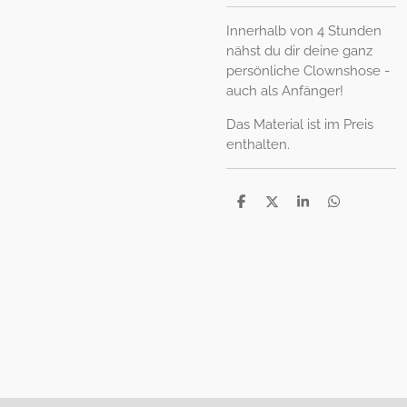
Innerhalb von 4 Stunden
nähst du dir deine ganz
persönliche Clownshose -
auch als Anfänger!
Das Material ist im Preis
enthalten.
T
T
T
T
e
e
e
e
i
i
i
i
l
l
l
l
e
e
e
e
n
n
n
n