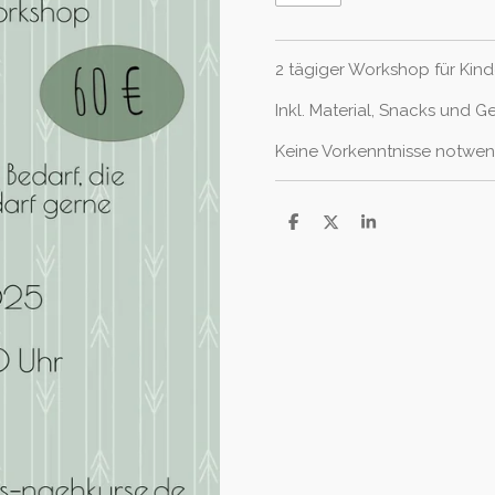
2 tägiger Workshop für Kind
Inkl. Material, Snacks und G
Keine Vorkenntnisse notwen
T
T
T
e
e
e
i
i
i
l
l
l
e
e
e
n
n
n